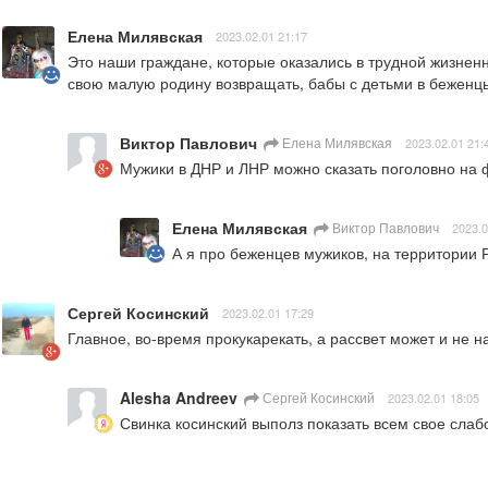
Елена Милявская
2023.02.01 21:17
Это наши граждане, которые оказались в трудной жизненн
свою малую родину возвращать, бабы с детьми в беженцы.
Виктор Павлович
Елена Милявская
2023.02.01 21:
Мужики в ДНР и ЛНР можно сказать поголовно на 
Елена Милявская
Виктор Павлович
2023.0
А я про беженцев мужиков, на территории Р
Сергей Косинский
2023.02.01 17:29
Главное, во-время прокукарекать, а рассвет может и не н
Alesha Andreev
Сергей Косинский
2023.02.01 18:05
Свинка косинский выполз показать всем свое слаб