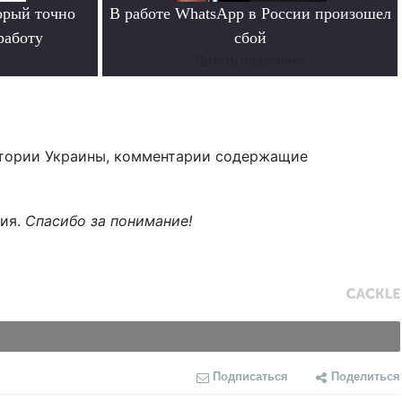
орый точно
В работе WhatsApp в России произошел
работу
сбой
Читать подробнее
тории Украины, комментарии содержащие
ния.
Спасибо за понимание!
Подписаться
Поделиться