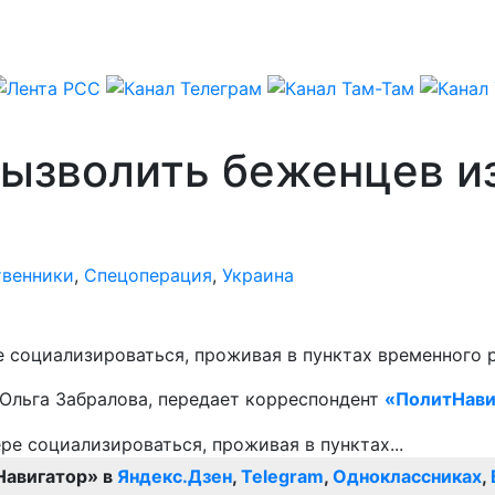
ызволить беженцев из
твенники
,
Спецоперация
,
Украина
е социализироваться, проживая в пунктах временного 
 Ольга Забралова, передает корреспондент
«ПолитНави
Навигатор» в
Яндекс.Дзен
,
Telegram
,
Одноклассниках
,