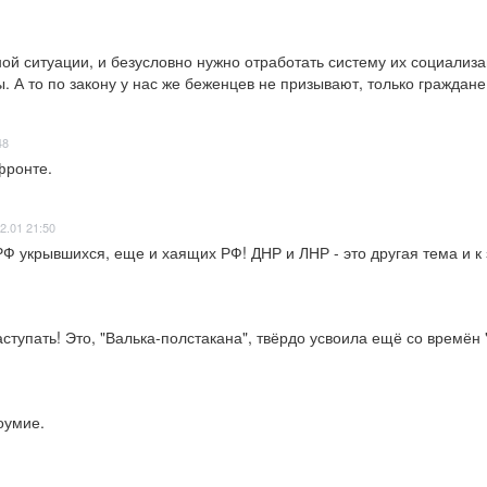
ой ситуации, и безусловно нужно отработать систему их социализац
 А то по закону у нас же беженцев не призывают, только граждане
48
фронте.
2.01 21:50
Ф укрывшихся, еще и хаящих РФ! ДНР и ЛНР - это другая тема и к 
аступать! Это, "Валька-полстакана", твёрдо усвоила ещё со времён
оумие.