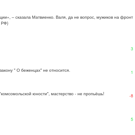
ии», – сказала Матвиенко. Валя, да не вопрос, мужиков на фронт 
 РФ)
3
закону " О беженцах" не относится.
1
 "комсомольской юности", мастерство - не пропьёшь!
-8
5