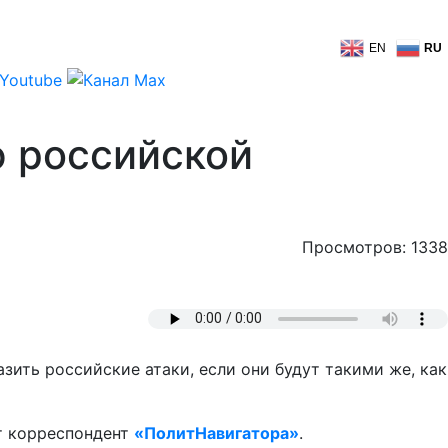
EN
RU
ю российской
Просмотров: 1338
зить российские атаки, если они будут такими же, как
т корреспондент
«ПолитНавигатора»
.