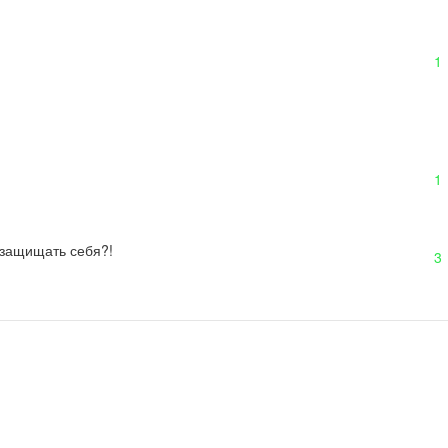
1
1
 защищать себя?!
3