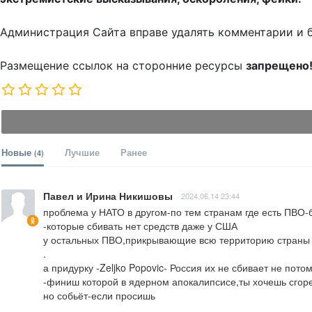
Администрация Сайта вправе удалять комментарии и 
Размещение ссылок на сторонние ресурсы
запрещено
Новые
Лучшие
Ранее
(4)
Павел и Ирина Никишовы
2024.06.14 23:44
проблема у НАТО в другом-по тем странам где есть ПВО-б
-которые сбивать нет средств даже у США

у остальных ПВО,прикрывающие всю территорию страны н
.

а придурку -Zeljko Popovic- Россия их не сбивает не пото
-финиш которой в ядерном апокалипсисе,ты хочешь сгоре
но собьёт-если просишь