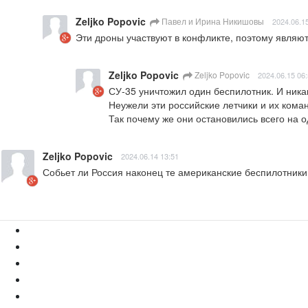
Zeljko Popovic
Павел и Ирина Никишовы
2024.06.1
Эти дроны участвуют в конфликте, поэтому являю
Zeljko Popovic
Zeljko Popovic
2024.06.15 06
СУ-35 уничтожил один беспилотник. И ника
Неужели эти российские летчики и их коман
Так почему же они остановились всего на 
Zeljko Popovic
2024.06.14 13:51
Собьет ли Россия наконец те американские беспилотники