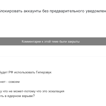
блокировать аккаунты без предварительного уведомле
!
Комментарии к этой теме были закрыты
удет РФ использовать Гиперзвук

ет - совсем

му что не может-потому что это эскалация

ть в ядерном взрыве?
