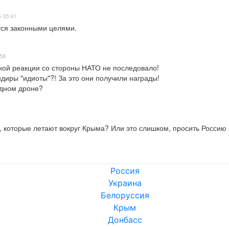
5 05:41
тся законными целями.
:58
кой реакции со стороны НАТО не последовало!

диры "идиоты"?! За это они получили награды!

одном дроне?
, которые летают вокруг Крыма? Или это слишком, просить Россию
Россия
Украина
Белоруссия
Крым
Донбасс