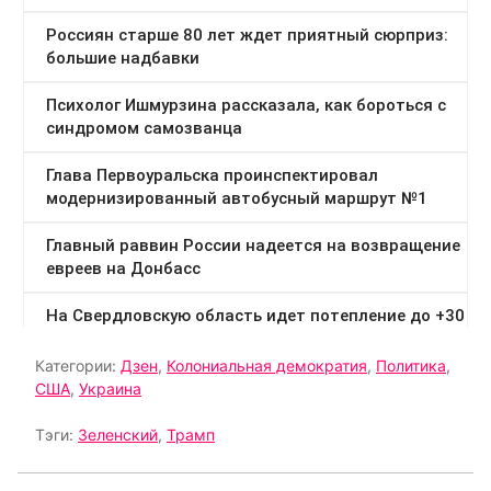
Категории:
Дзен
,
Колониальная демократия
,
Политика
,
США
,
Украина
Тэги:
Зеленский
,
Трамп