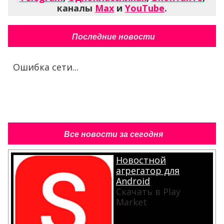
каналы
Max
и
YouTube
.
Последние новости
Ошибка сети...
Все новости за сегодня
Новостной
агрегатор для
Android
Скачать в Play
Market