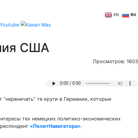
EN
RU
ения США
Просмотров: 1603
 “нервничать” те круги в Германии, которые
 интересы тех немецких политико-экономических
орреспондент
«ПолитНавигатора»
.