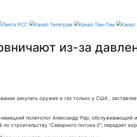
ервничают из-за давл
ание закупать оружие и газ только у США , заставляет
ил немецкий политолог Александр Рар, обслуживающий
Ф по строительству “Северного потока-2”, передает к