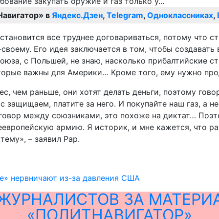
Навигатор» в
Яндекс.Дзен
,
Telegram
,
Одноклассниках
,
становится все труднее договариваться, потому что ст
-своему. Его идея заключается в том, чтобы создавать
оюза, с Польшей, не знаю, насколько прибалтийские ст
торые важны для Америки… Кроме того, ему нужно про
с, чем раньше, они хотят делать деньги, поэтому гово
с защищаем, платите за него. И покупайте наш газ, а 
разговор между союзниками, это похоже на диктат… По
европейскую армию. Я историк, и мне кажется, что ра
ему», – заявил Рар.
е» нервничают из-за давления США
ЖУРНАЛИСТОВ ЗА МАТЕРИ
«ПОЛИТНАВИГАТОР»