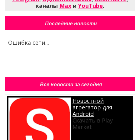
каналы
Max
и
YouTube
.
Последние новости
Ошибка сети...
Все новости за сегодня
Новостной
агрегатор для
Android
Скачать в Play
Market