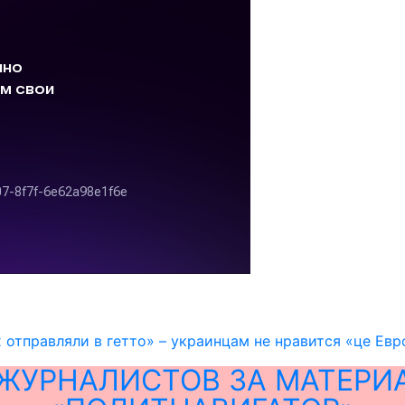
х отправляли в гетто» – украинцам не нравится «це Евр
ЖУРНАЛИСТОВ ЗА МАТЕРИ