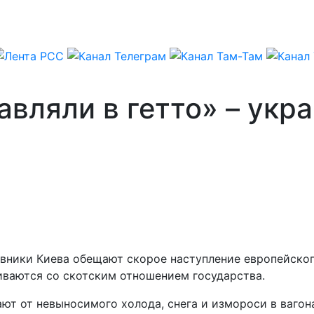
авляли в гетто» – укр
овники Киева обещают скорое наступление европейског
иваются со скотским отношением государства.
т от невыносимого холода, снега и измороси в вагона