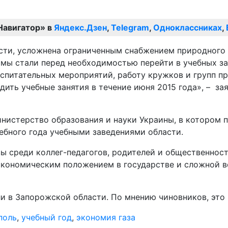
Навигатор» в
Яндекс.Дзен
,
Telegram
,
Одноклассниках
,
сти, усложнена ограниченным снабжением природного г
 мы стали перед необходимостью перейти в учебных з
спитательных мероприятий, работу кружков и групп пр
ить учебные занятия в течение июня 2015 года», – за
истерство образования и науки Украины, в котором п
ебного года учебными заведениями области.
 среди коллег-педагогов, родителей и общественности
кономическим положением в государстве и сложной во
 в Запорожской области. По мнению чиновников, это п
поль
,
учебный год
,
экономия газа