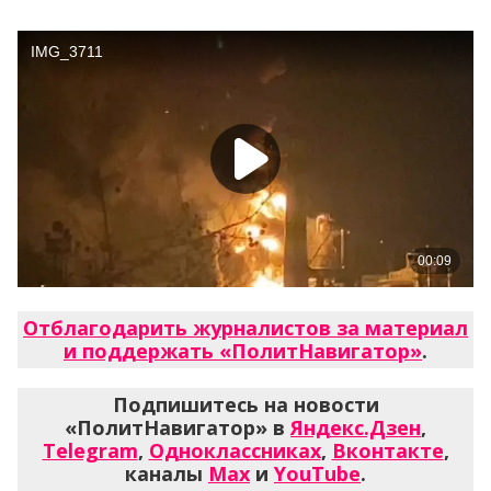
Отблагодарить журналистов за материал
и поддержать «ПолитНавигатор»
.
Подпишитесь на новости
«ПолитНавигатор» в
Яндекс.Дзен
,
Telegram
,
Одноклассниках
,
Вконтакте
,
каналы
Max
и
YouTube
.