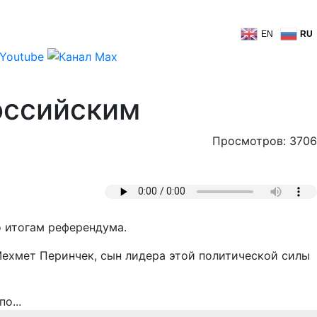
EN
RU
оссийским
Просмотров: 3706
о итогам референдума.
Мехмет Перинчек, сын лидера этой политической силы