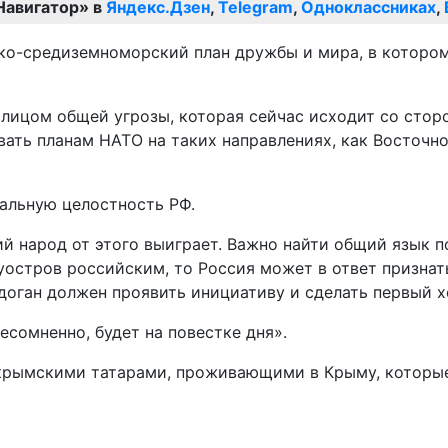
Навигатор» в
Яндекс.Дзен
,
Telegram
,
Одноклассниках
,
ко-средиземноморский план дружбы и мира, в котором
д лицом общей угрозы, которая сейчас исходит со сто
ть планам НАТО на таких направлениях, как Восточно
иальную целостность РФ.
й народ от этого выиграет. Важно найти общий язык по
остров российским, то Россия может в ответ признать,
оган должен проявить инициативу и сделать первый хо
есомненно, будет на повестке дня».
 крымскими татарами, проживающими в Крыму, которые