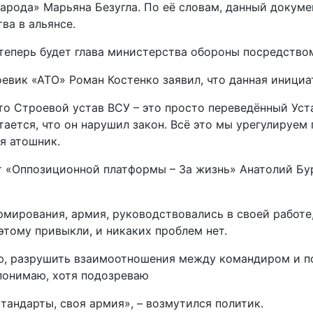
арода» Марьяна Безугла. По её словам, данный докуме
ва в альянсе.
еперь будет глава министерства обороны посредством
оевик «АТО» Роман Костенко заявил, что данная инициа
что Строевой устав ВСУ – это просто переведённый Ус
читается, что он нарушил закон. Всё это мы урегулиру
я атошник.
т «Оппозиционной платформы – За жизнь» Анатолий Бур
мирования, армия, руководствовались в своей работе,
этому привыкли, и никаких проблем нет.
ю, разрушить взаимоотношения между командиром и по
е понимаю, хотя подозреваю
стандарты, своя армия», – возмутился политик.