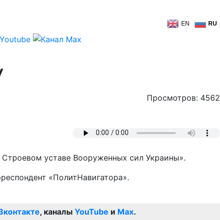
EN
RU
У
Просмотров: 4562
О Строевом уставе Вооруженных сил Украины».
рреспондент «ПолитНавигатора».
Вконтакте
, каналы
YouTube
и
Max
.