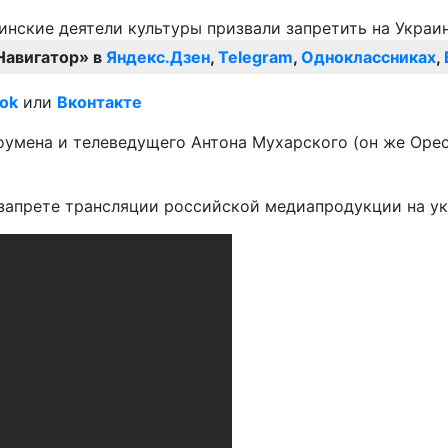
Навигатор» в
Яндекс.Дзен
,
Telegram
,
Одноклассниках
,
ok
или
Вконтакте
оумена и телеведущего Антона Мухарского (он же Оре
 запрете трансляции российской медиапродукции на ук