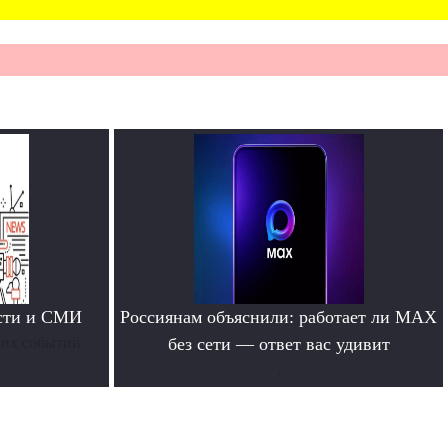
ости и СМИ
Россиянам объяснили: работает ли MAX
них событий
без сети — ответ вас удивит
.