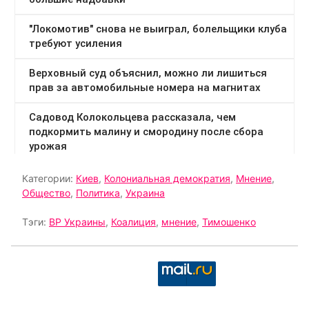
Категории:
Киев
,
Колониальная демократия
,
Мнение
,
Общество
,
Политика
,
Украина
Тэги:
ВР Украины
,
Коалиция
,
мнение
,
Тимошенко