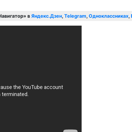
Навигатор» в
Яндекс.Дзен
,
Telegram
,
Одноклассниках
,