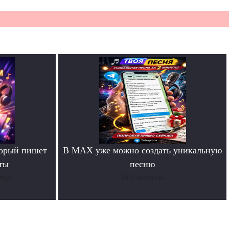
торый пишет
В MAX уже можно создать уникальную
ты
песню
енд!
За 2 минуты