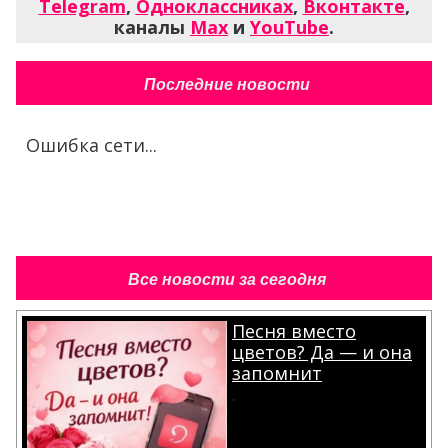
Telegram
,
Одноклассниках
,
Вконтакте
,
каналы
Max
и
YouTube
.
Последние новости
Ошибка сети...
Все новости за сегодня
Песня вместо
цветов? Да — и она
запомнит
.