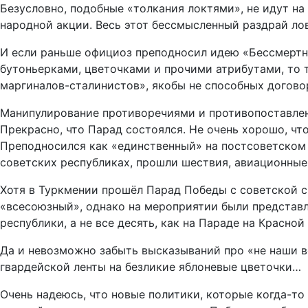
Безусловно, подобные «толкания локтями», не идут н
народной акции. Весь этот бессмысленный раздрай ло
И если раньше официоз преподносил идею «Бессмертног
бутоньерками, цветочками и прочими атрибутами, то т
маргиналов-сталинистов», якобы не способных договор
Манипулирование противоречиями и противопоставлен
Прекрасно, что Парад состоялся. Не очень хорошо, чт
Преподносился как «единственный» на постсоветском п
советских республиках, прошли шествия, авиационные
Хотя в Туркмении прошёл Парад Победы с советской 
«всесоюзный», однако на мероприятии были представ
республики, а не все десять, как на Параде на Красно
Да и невозможно забыть высказываний про «не наши в
гвардейской ленты на безликие яблоневые цветочки…
Очень надеюсь, что новые политики, которые когда-то