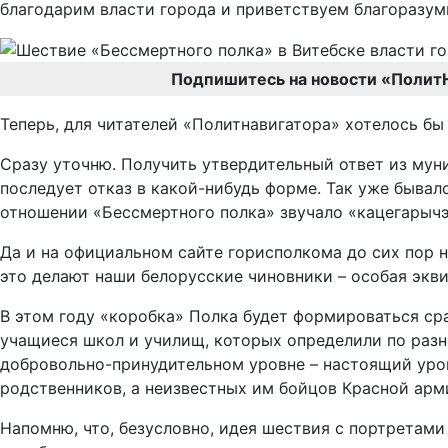
благодарим власти города и приветствуем благоразум
Подпишитесь на новости «Полит
Теперь, для читателей «Политнавигатора» хотелось б
Сразу уточню. Получить утвердительный ответ из муни
последует отказ в какой-нибудь форме. Так уже бывало
отношении «Бессмертного полка» звучало «кацегарычэ
Да и на официальном сайте горисполкома до сих пор н
это делают наши белорусские чиновники – особая экв
В этом году «коробка» Полка будет формироваться ср
учащиеся школ и училищ, которых определили по разн
добровольно-принудительном уровне – настоящий урок 
родственников, а неизвестных им бойцов Красной арми
Напомню, что, безусловно, идея шествия с портретам