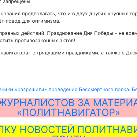
т запрещены.
снования предполагать, что и в двух других крупных г
ёт повод для оптимизма.
оправных действий! Празднование Дня Победы – не вре
стить противозаконных актов!
тнавигатора» с грядущими праздниками, а также с Днё
вники «разрешили» проведение Бессмертного полка. Бе
ЖУРНАЛИСТОВ ЗА МАТЕРИ
«ПОЛИТНАВИГАТОР»
ЛКУ НОВОСТЕЙ ПОЛИТНАВИ