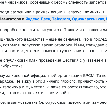
ие чиновников, осознавших бессмысленность запретов
Навигатор» в
Яндекс.Дзен
,
Telegram
,
Одноклассниках
,
ы подробнее осветить ситуацию с Полком и отношением
ципального ведомства – ещё не означает, что в после
, потому и допускаю такую оговорку. И мы, граждане с
ски против», что для номенклатуры является понятным
е опубликован план проведения шествия с указанием а
илибристика.
азу за колонной официальной организации БРСМ. Те по
арядке. Не вижу в этом ничего плохого: причастность
героизма и мужества. И даже то обстоятельство, что 
и, – тоже акт почести героям войны.
и была заимствована белорусскими идеологами из «Бес