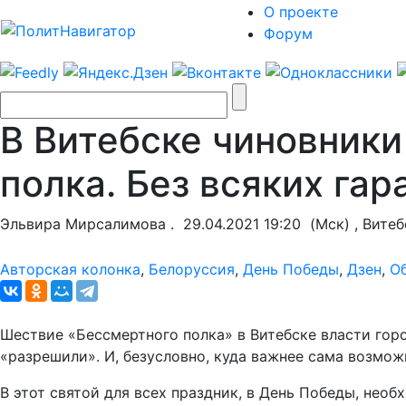
О проекте
Форум
В Витебске чиновник
полка. Без всяких гар
Эльвира Мирсалимова .
29.04.2021 19:20
(Мск) , Витеб
Авторская колонка
,
Белоруссия
,
День Победы
,
Дзен
,
О
Шествие «Бессмертного полка» в Витебске власти гор
«разрешили». И, безусловно, куда важнее сама возмо
В этот святой для всех праздник, в День Победы, нео