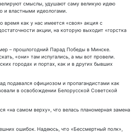
нивелируют смыслы, удушают саму великую идею
но и властными идеологами.
 время как у нас имеется «своя» акция с
достаточности акции, на которую выходит «горстка
мер – прошлогодний Парад Победы в Минске.
кать, «они» там испугались, а мы вот провели.
ких городах и портах, как и в других бывших
ад подавался официозом и пропагандистами как
вовали в освобождении Белорусской Советской
ся «на самом верху», что велась планомерная замена
нешних ошибок. Надеюсь, что «Бессмертный полк»,