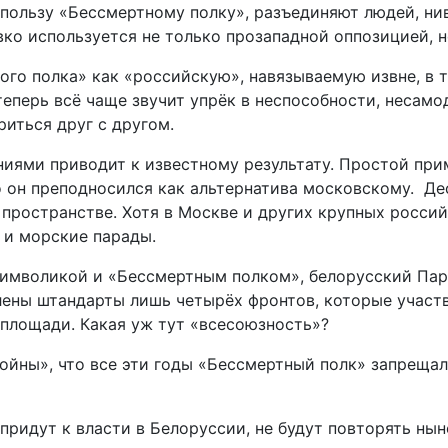
а пользу «Бессмертному полку», разъединяют людей, 
вко используется не только прозападной оппозицией, 
о полка» как «российскую», навязываемую извне, в то
еперь всё чаще звучит упрёк в неспособности, несамо
иться друг с другом.
иями приводит к известному результату. Простой при
о он преподносился как альтернатива московскому. Дес
ространстве. Хотя в Москве и других крупных российс
 и морские парады.
символикой и «Бессмертным полком», белорусский Пар
лены штандарты лишь четырёх фронтов, которые участ
й площади. Какая уж тут «всесоюзность»?
ойны», что все эти годы «Бессмертный полк» запрещал
 придут к власти в Белоруссии, не будут повторять ны