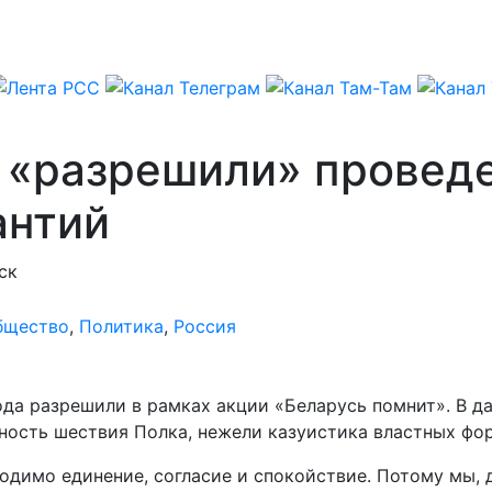
и «разрешили» провед
антий
ск
бщество
,
Политика
,
Россия
ода разрешили в рамках акции «Беларусь помнит». В 
жность шествия Полка, нежели казуистика властных фо
бходимо единение, согласие и спокойствие. Потому мы