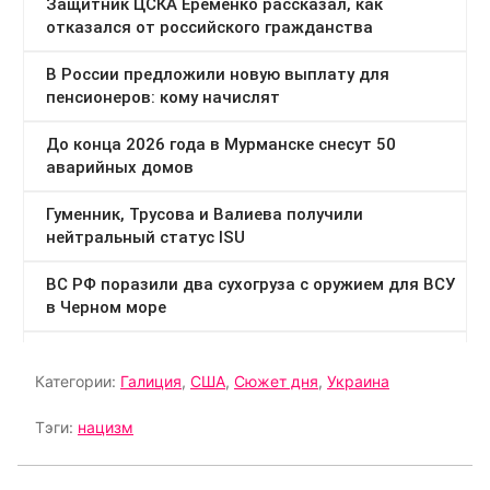
Категории:
Галиция
,
США
,
Сюжет дня
,
Украина
Тэги:
нацизм