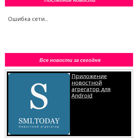
Последние новости
Ошибка сети...
Все новости за сегодня
Приложение
новостной
агрегатор для
Android
.