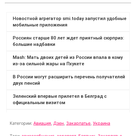
Категории:
Авиация
,
Дзен
,
Закарпатье
,
Украина
Тэги:
авиасообщение
,
аэропорт
,
Бортник
,
Закарпатье