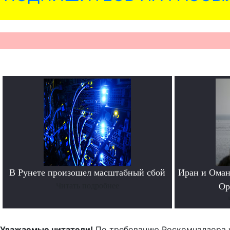
В Рунете произошел масштабный сбой
Иран и Оман
Читать подробнее
Ор
Уважаемые читатели!
По требованию Роскомнадзора 