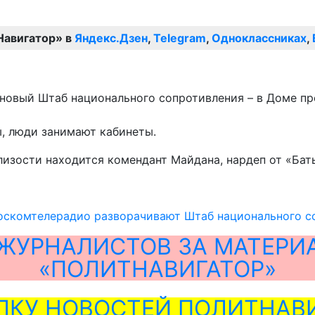
Навигатор» в
Яндекс.Дзен
,
Telegram
,
Одноклассниках
,
т новый Штаб национального сопротивления – в Доме п
ы, люди занимают кабинеты.
лизости находится комендант Майдана, нардеп от «Бат
Госкомтелерадио разворачивают Штаб национального с
ЖУРНАЛИСТОВ ЗА МАТЕРИ
«ПОЛИТНАВИГАТОР»
ЛКУ НОВОСТЕЙ ПОЛИТНАВИ