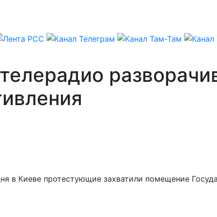
мтелерадио разворачи
тивления
годня в Киеве протестующие захватили помещение Госу