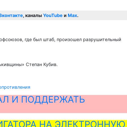
Вконтакте
, каналы
YouTube
и
Max
.
рофсоюзов, где был штаб, произошел разрушительный
ькивщины» Степан Кубив.
опротивления
АЛ И ПОДДЕРЖАТЬ
ГАТОРА НА ЭЛЕКТРОННУЮ