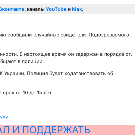
Вконтакте
, каналы
YouTube
и
Max
.
цию сообщили случайные свидетели. Подозреваемого
ности. В настоящее время он задержан в порядке ст.
общают в полиции.
УК Украини. Полиция будет ходатайствовать об
рок от 10 до 15 лет.
чку
АЛ И ПОДДЕРЖАТЬ