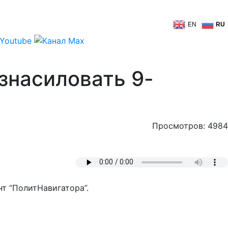
EN
RU
знасиловать 9-
Просмотров: 4984
т “ПолитНавигатора”.