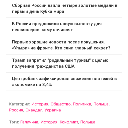
Категории:
История
,
Общество
,
Политика
,
Польша
,
Россия
,
Скандал
,
Украина
Тэги:
Галичина
,
История
,
Конфликт
,
Польша