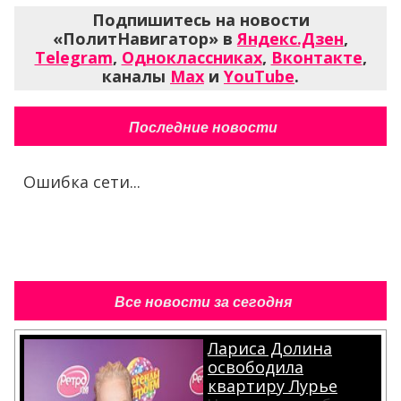
Подпишитесь на новости
«ПолитНавигатор» в
Яндекс.Дзен
,
Telegram
,
Одноклассниках
,
Вконтакте
,
каналы
Max
и
YouTube
.
Последние новости
Ошибка сети...
Все новости за сегодня
Лариса Долина
освободила
квартиру Лурье