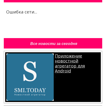
Ошибка сети...
Все новости за сегодня
Приложение
новостной
агрегатор для
Android
.