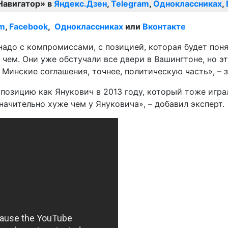
Навигатор» в
Яндекс.Дзен
,
Telegram
,
Одноклассниках
,
am
,
Facebook
,
Одноклассниках
или
Вконтакте
ь надо с компромиссами, с позицией, которая будет пон
с чем. Они уже обстучали все двери в Вашингтоне, но 
Минские соглашения, точнее, политическую часть», – 
зицию как Янукович в 2013 году, который тоже играл 
начительно хуже чем у Януковича», – добавил эксперт.