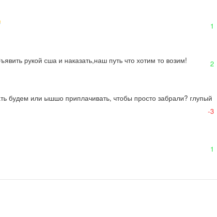
1
ъявить рукой сша и наказать,наш путь что хотим то возим!
2
вать будем или ышшо приплачивать, чтобы просто забрали? глупый 
-3
1