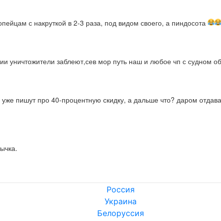
опейцам с накруткой в 2-3 раза, под видом своего, а пиндосота 
сии уничтожители заблеют,сев мор путь наш и любое чп с судном об
ье уже пишут про 40-процентную скидку, а дальше что? даром отда
ычка.
Россия
Украина
Белоруссия