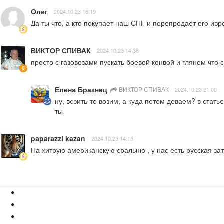
Олег
2024.10.23 16:19
Да ты что, а кто покупает наш СПГ и перепродает его ивр
ВИКТОР СПИВАК
2024.10.23 14:38
просто с газовозами пускать боевой конвой и глянем что 
Елена Бразнец
ВИКТОР СПИВАК
2024.10.23 21:00
ну, возить-то возим, а куда потом деваем? в стат
ты
paparazzi kazan
2024.10.23 14:18
На хитрую американскую сральню , у нас есть русская зат