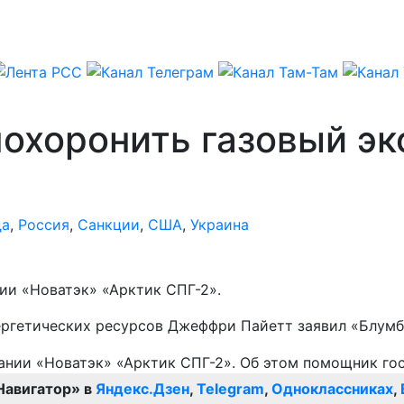
охоронить газовый эк
да
,
Россия
,
Санкции
,
США
,
Украина
и «Новатэк» «Арктик СПГ-2».
ргетических ресурсов Джеффри Пайетт заявил «Блумб
Навигатор» в
Яндекс.Дзен
,
Telegram
,
Одноклассниках
,