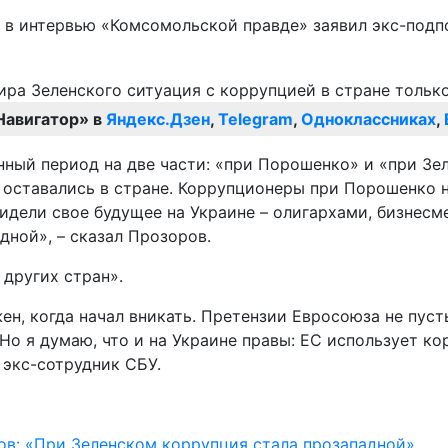
, в интервью «Комсомольской правде» заявил экс-подп
Навигатор» в
Яндекс.Дзен
,
Telegram
,
Одноклассниках
,
нный период на две части: «при Порошенко» и «при Зе
оставались в стране. Коррупционеры при Порошенко не
идели свое будущее на Украине – олигархами, бизнесм
дной», – сказал Прозоров.
 других стран».
ен, когда начал вникать. Претензии Евросоюза не пус
Но я думаю, что и на Украине правы: ЕС использует ко
 экс-сотрудник СБУ.
ов: «При Зеленском коррупция стала прозападной»