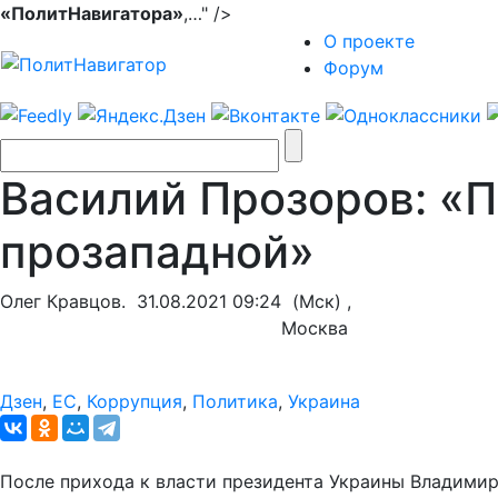
«ПолитНавигатора»
,…" />
О проекте
Форум
Василий Прозоров: «
прозападной»
Олег Кравцов.
31.08.2021 09:24
(Мск) ,
Москва
Дзен
,
ЕС
,
Коррупция
,
Политика
,
Украина
После прихода к власти президента Украины Владимира