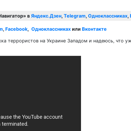
Навигатор» в
Яндекс.Дзен
,
Telegram
,
Одноклассниках
,
am
,
Facebook
,
Одноклассниках
или
Вконтакте
жка террористов на Украине Западом и надеюсь, что у