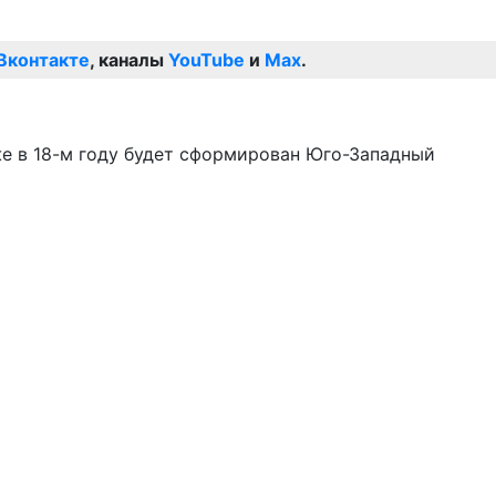
Вконтакте
, каналы
YouTube
и
Max
.
же в 18-м году будет сформирован Юго-Западный