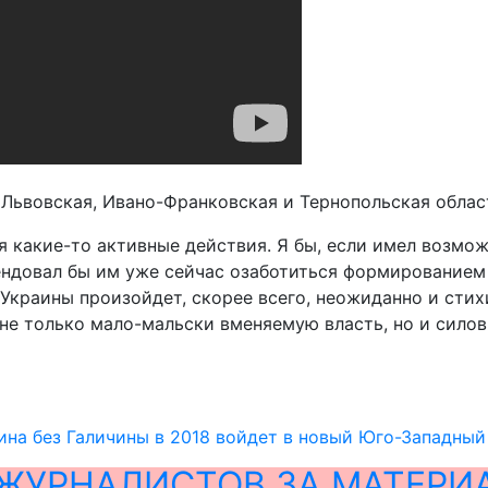
 – Львовская, Ивано-Франковская и Тернопольская облас
ся какие-то активные действия. Я бы, если имел возм
ндовал бы им уже сейчас озаботиться формированием
 Украины произойдет, скорее всего, неожиданно и сти
е только мало-мальски вменяемую власть, но и силовы
ина без Галичины в 2018 войдет в новый Юго-Западны
ЖУРНАЛИСТОВ ЗА МАТЕРИ