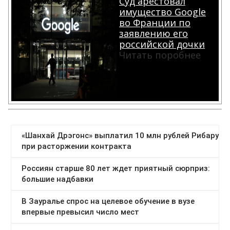
Суд арестовал
имущество Google
во Франции по
заявлению его
российской дочки
Читать поробнее