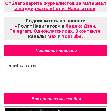
Отблагодарить журналистов за материал
и поддержать «ПолитНавигатор»
.
Подпишитесь на новости
«ПолитНавигатор» в
Яндекс.Дзен
,
Telegram
,
Одноклассниках
,
Вконтакте
,
каналы
Max
и
YouTube
.
Последние новости
Ошибка сети...
Все новости за сегодня