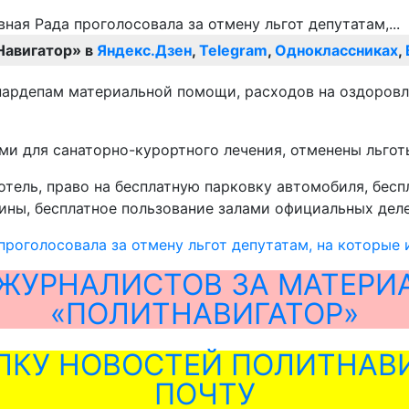
Навигатор» в
Яндекс.Дзен
,
Telegram
,
Одноклассниках
,
ардепам материальной помощи, расходов на оздоровлен
ами для санаторно-курортного лечения, отменены льго
тель, право на бесплатную парковку автомобиля, бесп
ны, бесплатное пользование залами официальных делег
проголосовала за отмену льгот депутатам, на которые и
ЖУРНАЛИСТОВ ЗА МАТЕРИ
«ПОЛИТНАВИГАТОР»
ЛКУ НОВОСТЕЙ ПОЛИТНАВИ
ПОЧТУ