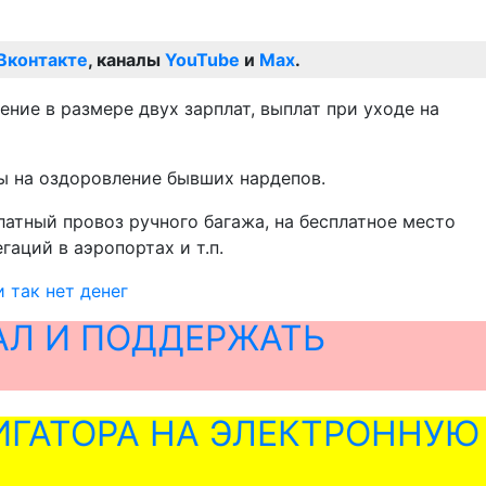
Вконтакте
, каналы
YouTube
и
Max
.
ие в размере двух зарплат, выплат при уходе на
ты на оздоровление бывших нардепов.
латный провоз ручного багажа, на бесплатное место
аций в аэропортах и т.п.
 так нет денег
АЛ И ПОДДЕРЖАТЬ
ГАТОРА НА ЭЛЕКТРОННУЮ