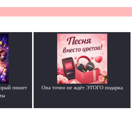
торый пишет
Она точно не ждёт ЭТОГО подарка
ты
.
енд!