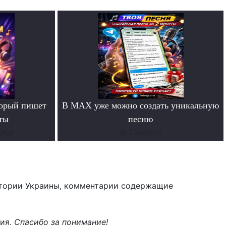
торый пишет
В MAX уже можно создать уникальную
ты
песню
енд!
За 2 минуты
тории Украины, комментарии содержащие
ния.
Спасибо за понимание!