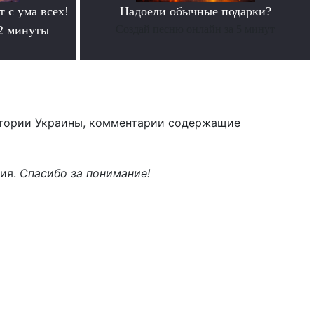
т с ума всех!
Надоели обычные подарки?
 2 минуты
Создай песню онлайн за 5 минут
тории Украины, комментарии содержащие
ния.
Спасибо за понимание!