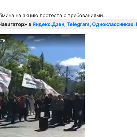
Навигатор» в
Яндекс.Дзен
,
Telegram
,
Одноклассниках
,