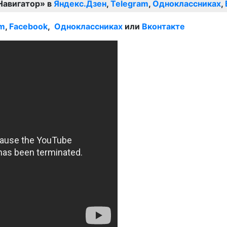
Навигатор» в
Яндекс.Дзен
,
Telegram
,
Одноклассниках
,
am
,
Facebook
,
Одноклассниках
или
Вконтакте