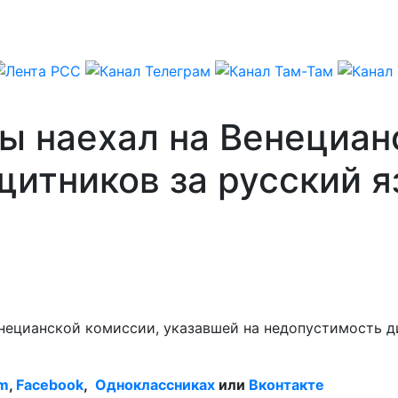
ы наехал на Венециан
итников за русский я
нецианской комиссии, указавшей на недопустимость 
am
,
Facebook
,
Одноклассниках
или
Вконтакте