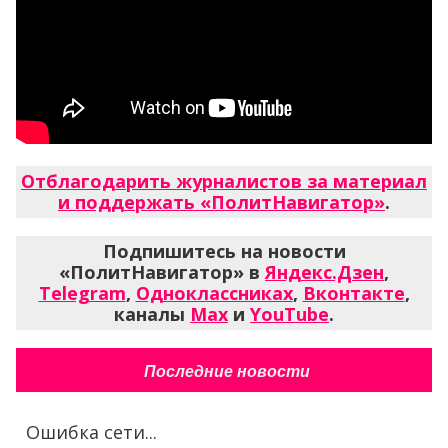
Отблагодарить журналистов за материал
и поддержать «ПолитНавигатор»
.
Подпишитесь на новости
«ПолитНавигатор» в
Яндекс.Дзен
,
Telegram
,
Одноклассниках
,
Вконтакте
,
каналы
Max
и
YouTube
.
Последние новости
Ошибка сети...