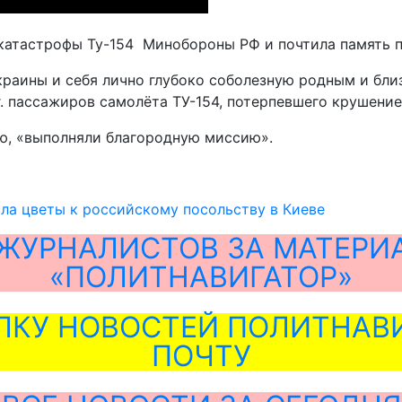
 катастрофы Ту-154 Минобороны РФ и почтила память 
раины и себя лично глубоко соболезную родным и близ
г. пассажиров самолёта ТУ-154, потерпевшего крушение
ю, «выполняли благородную миссию».
ла цветы к российскому посольству в Киеве
ЖУРНАЛИСТОВ ЗА МАТЕРИ
«ПОЛИТНАВИГАТОР»
ЛКУ НОВОСТЕЙ ПОЛИТНАВИ
ПОЧТУ