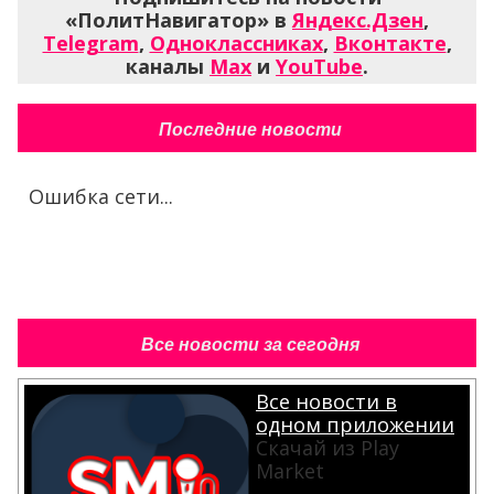
«ПолитНавигатор» в
Яндекс.Дзен
,
Telegram
,
Одноклассниках
,
Вконтакте
,
каналы
Max
и
YouTube
.
Последние новости
Ошибка сети...
Все новости за сегодня
Все новости в
одном приложении
Скачай из Play
Market