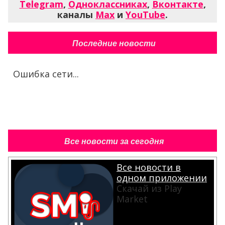
Telegram
,
Одноклассниках
,
Вконтакте
,
каналы
Max
и
YouTube
.
Последние новости
Ошибка сети...
Все новости за сегодня
Все новости в
одном приложении
Скачай из Play
Market