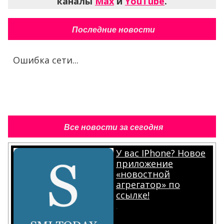
каналы
Max
и
YouTube
.
Последние новости
Ошибка сети...
Все новости за сегодня
У вас IPhone? Новое
приложение
«новостной
агрегатор» по
ссылке!
.