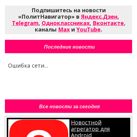
Подпишитесь на новости
«ПолитНавигатор» в
Яндекс.Дзен
,
Telegram
,
Одноклассниках
,
Вконтакте
,
каналы
Max
и
YouTube
.
Последние новости
Ошибка сети...
Все новости за сегодня
Новостной
агрегатор для
Android