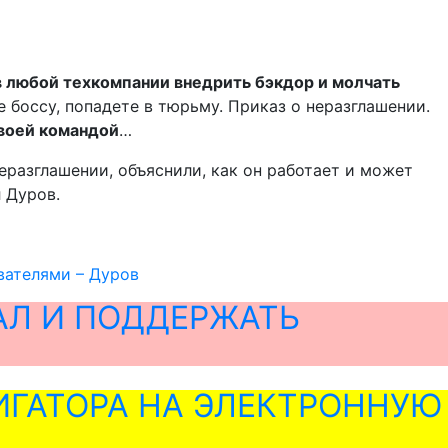
в любой техкомпании внедрить бэкдор и молчать
 боссу, попадете в тюрьму. Приказ о неразглашении.
своей командой
…
еразглашении, объяснили, как он работает и может
л Дуров.
вателями – Дуров
АЛ И ПОДДЕРЖАТЬ
ГАТОРА НА ЭЛЕКТРОННУЮ