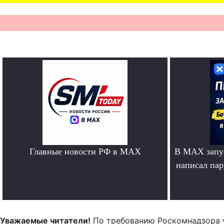
Главные новости РФ в MAX
В MAX запус
.
написал па
Уважаемые читатели!
По требованию Роскомнадзора 