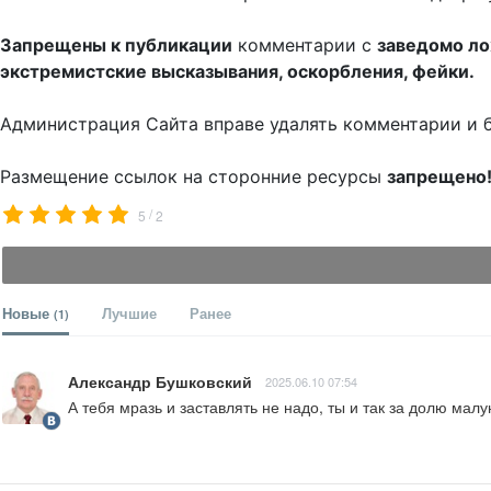
Запрещены к публикации
комментарии с
заведомо л
экстремистские высказывания, оскорбления, фейки.
Администрация Сайта вправе удалять комментарии и 
Размещение ссылок на сторонние ресурсы
запрещено
/
5
2
Новые
Лучшие
Ранее
(1)
Александр Бушковский
2025.06.10 07:54
А тебя мразь и заставлять не надо, ты и так за долю мал