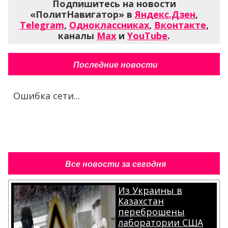
Подпишитесь на новости
«ПолитНавигатор» в
Яндекс.Дзен
,
Telegram
,
Одноклассниках
,
Вконтакте
,
каналы
Max
и
YouTube
.
Последние новости
Ошибка сети...
Все новости за сегодня
Из Украины в
Казахстан
переброшены
лаборатории США