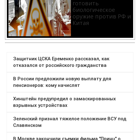
готовить
биологическое
оружие против РФ и
Китая