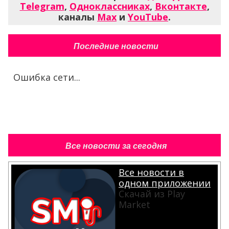
Telegram
,
Одноклассниках
,
Вконтакте
,
каналы
Max
и
YouTube
.
Последние новости
Ошибка сети...
Все новости за сегодня
Все новости в
одном приложении
Скачай из Play
Market