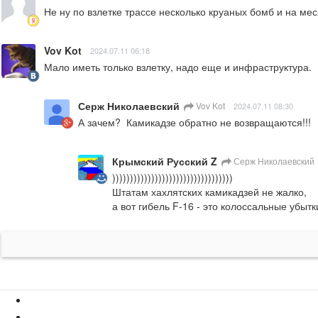
Не ну по взлетке трассе несколько круаных бомб и на ме
Vov Kot
2024.07.11 06:18
Мало иметь только взлетку, надо еще и инфраструктура.
Серж Николаевский
Vov Kot
2024.07.11 08:30
А зачем?  Камикадзе обратно не возвращаются!!!
Крымский Русский Z
Серж Николаевский
))))))))))))))))))))))))))))))))))

Штатам хахлятских камикадзей не жалко,

а вот гибель F-16 - это колоссальные убытки