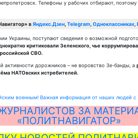
епропетровск. Телефоны у рабочих отбирают, поэтому 
Навигатор» в
Яндекс.Дзен
,
Telegram
,
Одноклассниках
,
нократно критиковали Зеленского, чье коррумпирова
 российской СВО.
ой активности дорожников – не воровство Зе-банды, а
иёма НАТОвских истребителей.
йским военным! Важная информация от наших людей с
ЖУРНАЛИСТОВ ЗА МАТЕРИ
«ПОЛИТНАВИГАТОР»
ЛКУ НОВОСТЕЙ ПОЛИТНАВИ