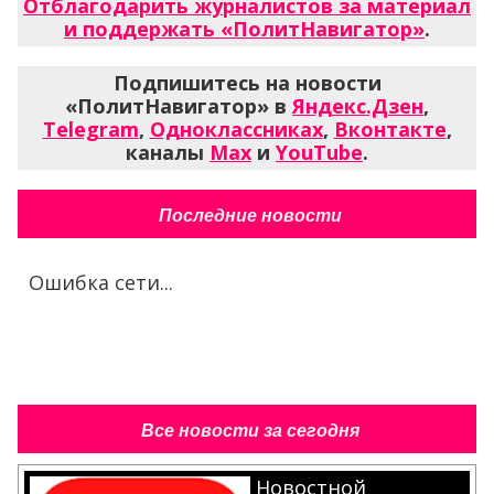
Отблагодарить журналистов за материал
и поддержать «ПолитНавигатор»
.
Подпишитесь на новости
«ПолитНавигатор» в
Яндекс.Дзен
,
Telegram
,
Одноклассниках
,
Вконтакте
,
каналы
Max
и
YouTube
.
Последние новости
Ошибка сети...
Все новости за сегодня
Новостной