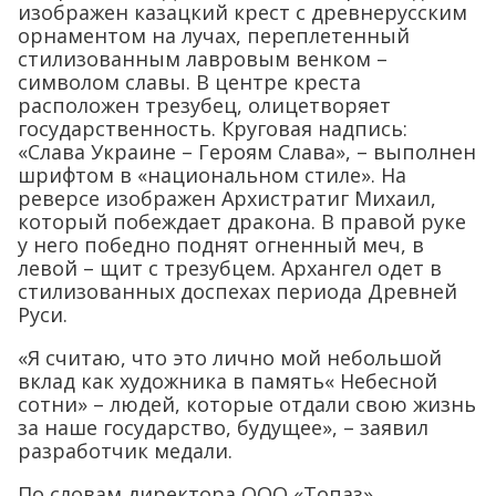
изображен казацкий крест с древнерусским
орнаментом на лучах, переплетенный
стилизованным лавровым венком –
символом славы. В центре креста
расположен трезубец, олицетворяет
государственность. Круговая надпись:
«Слава Украине – Героям Слава», – выполнен
шрифтом в «национальном стиле». На
реверсе изображен Архистратиг Михаил,
который побеждает дракона. В правой руке
у него победно поднят огненный меч, в
левой – щит с трезубцем. Архангел одет в
стилизованных доспехах периода Древней
Руси.
«Я считаю, что это лично мой небольшой
вклад как художника в память« Небесной
сотни» – людей, которые отдали свою жизнь
за наше государство, будущее», – заявил
разработчик медали.
По словам директора ООО «Топаз»