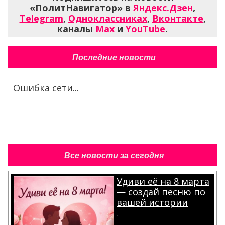
«ПолитНавигатор» в
Яндекс.Дзен
,
Telegram
,
Одноклассниках
,
Вконтакте
,
каналы
Max
и
YouTube
.
Последние новости
Ошибка сети...
Все новости за сегодня
Удиви её на 8 марта
— создай песню по
вашей истории
.