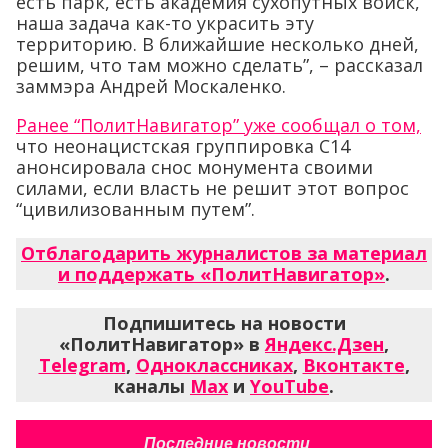
есть парк, есть академия сухопутных войск,
наша задача как-то украсить эту
территорию. В ближайшие несколько дней,
решим, что там можно сделать”, – рассказал
заммэра Андрей Москаленко.
Ранее “ПолитНавигатор” уже сообщал о том,
что неонацистская группировка С14
анонсировала снос монумента своими
силами, если власть не решит этот вопрос
“цивилизованным путем”.
Отблагодарить журналистов за материал
и поддержать «ПолитНавигатор»
.
Подпишитесь на новости
«ПолитНавигатор» в
Яндекс.Дзен
,
Telegram
,
Одноклассниках
,
Вконтакте
,
каналы
Max
и
YouTube
.
Последние новости