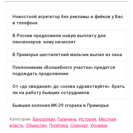
Категории:
Вандализм
,
Галичина
,
История
,
Местная
власть
,
Общество
,
Политика
,
Скандал
,
Украина