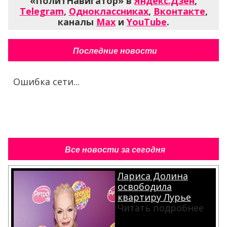
«ПолитНавигатор» в
Яндекс.Дзен
,
Telegram
,
Одноклассниках
,
Вконтакте
,
каналы
Max
и
YouTube
.
Последние новости
Ошибка сети...
Все новости за сегодня
Лариса Долина
освободила
квартиру Лурье
Читать подробнее