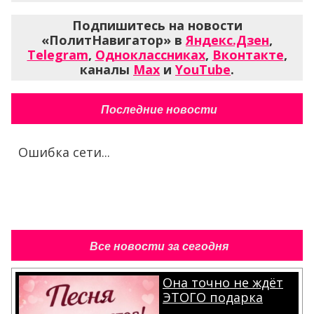
Подпишитесь на новости
«ПолитНавигатор» в
Яндекс.Дзен
,
Telegram
,
Одноклассниках
,
Вконтакте
,
каналы
Max
и
YouTube
.
Последние новости
Ошибка сети...
Все новости за сегодня
Она точно не ждёт
ЭТОГО подарка
.