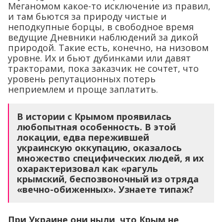
природой. Такие есть, конечно, на низовом
уровне. Их и бьют дубинками или давят
тракторами, пока заказчик не сочтет, что
уровень репутационных потерь
неприемлем и проще заплатить.
В истории с Крымом проявилась
любопытная особенность. В этой
локации, едва пережившей
украинскую оккупацию, оказалось
множество специфических людей, я их
охарактеризовал как «рагуль
крымский, беспозвоночный из отряда
«вечно-обиженных». Узнаете типаж?
При Украине они ныли, что Крым не
развивается, сейчас они ноют, потому что
развивается. Это для «экологов»
настоящее мясо, создающее нужный
информационный фон по соцсетям.