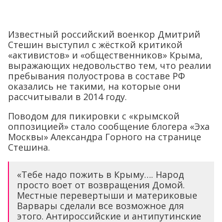
«активистов» и «общественников» Крыма,
выражающих недовольство тем, что реалии
пребывания полуострова в составе РФ
оказались не такими, на которые они
рассчитывали в 2014 году.
Поводом для пикировки с «крымской
оппозицией» стало сообщение блогера «Эха
Москвы» Александра Горного на странице
Стешина.
«Тебе надо пожить в Крыму…. Народ
просто воет от возвращения Домой.
Местные перевертыши и материковые
Варвары сделали все возможное для
этого. Антироссийские и антипутинские
настроения растут тут как на дрожжах и
дело не в шуме с Запада, а творящемся
здесь беспределе», – написал Горный.