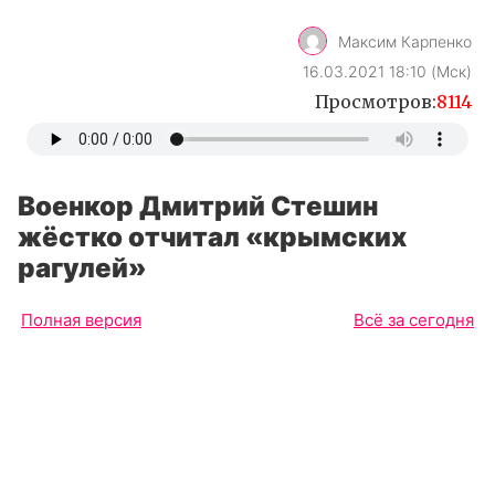
Военкор Дмитрий Стешин
жёстко отчитал «крымских
рагулей»
Полная версия
Всё за сегодня
Известный российский военкор Дмитрий
Стешин выступил с жёсткой критикой