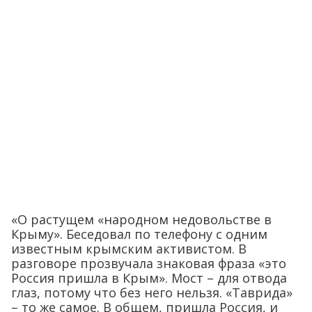
«О растущем «народном недовольстве в
Крыму». Беседовал по телефону с одним
известным крымским активистом. В
разговоре прозвучала знаковая фраза «это
Россия пришла в Крым». Мост – для отвода
глаз, потому что без него нельзя. «Таврида»
– то же самое. В общем, пришла Россия, и
все там испортила, строит, ставит заборы,
уничтожает краснокнижные растения. На
этом наша беседа закончилась. Повесил
трубку – «черный список», бан в Фейсбуке.