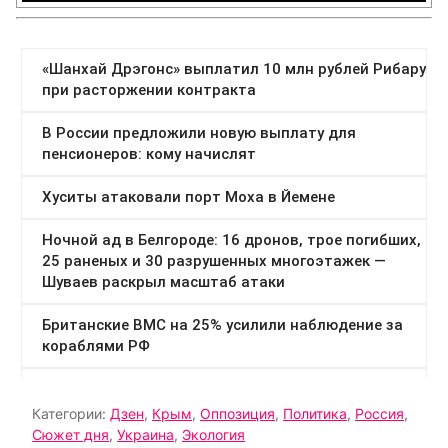
Категории:
Дзен
,
Крым
,
Оппозиция
,
Политика
,
Россия
,
Сюжет дня
,
Украина
,
Экология
Тэги:
Горный
,
Кирьяков
,
Крым
,
Меганом
,
протесты
,
рагули
,
Стешин
,
Талипов
,
Форос
,
Экология