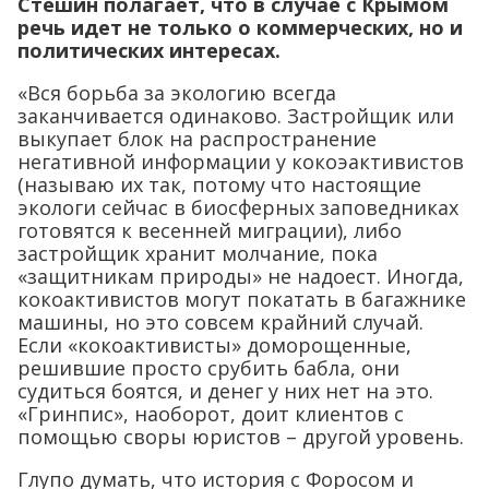
заканчивается одинаково. Застройщик или
выкупает блок на распространение
негативной информации у кокоэактивистов
(называю их так, потому что настоящие
экологи сейчас в биосферных заповедниках
готовятся к весенней миграции), либо
застройщик хранит молчание, пока
«защитникам природы» не надоест. Иногда,
кокоактивистов могут покатать в багажнике
машины, но это совсем крайний случай.
Если «кокоактивисты» доморощенные,
решившие просто срубить бабла, они
судиться боятся, и денег у них нет на это.
«Гринпис», наоборот, доит клиентов с
помощью своры юристов – другой уровень.
Глупо думать, что история с Форосом и
Меганомом какое-то исключение из правил,
и там бьются за природу чистые и
неподкупные борцы, в свободное время
ведущие Дневники наблюдений за дикой