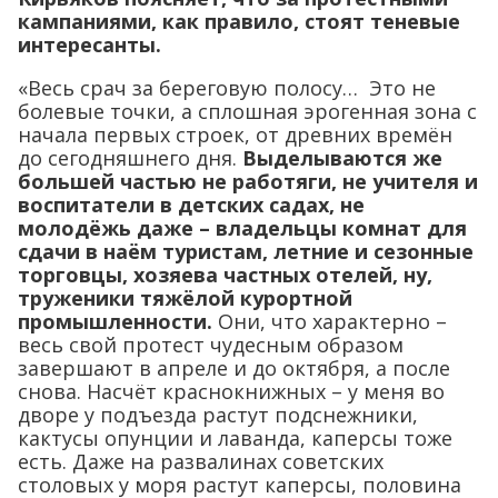
болевые точки, а сплошная эрогенная зона с
начала первых строек, от древних времён
до сегодняшнего дня.
Выделываются же
большей частью не работяги, не учителя и
воспитатели в детских садах, не
молодёжь даже – владельцы комнат для
сдачи в наём туристам, летние и сезонные
торговцы, хозяева частных отелей, ну,
труженики тяжёлой курортной
промышленности.
Они, что характерно –
весь свой протест чудесным образом
завершают в апреле и до октября, а после
снова. Насчёт краснокнижных – у меня во
дворе у подъезда растут подснежники,
кактусы опунции и лаванда, каперсы тоже
есть. Даже на развалинах советских
столовых у моря растут каперсы, половина
флоры из Красной книги, так это ж чудесно!
Но. Все любят цветочки, всем жалко
цветочков, а когда разбиты дороги, строят
новые – по цветочкам? А вот новые частные
отели растут тоже», – отмечает Кирьяков.