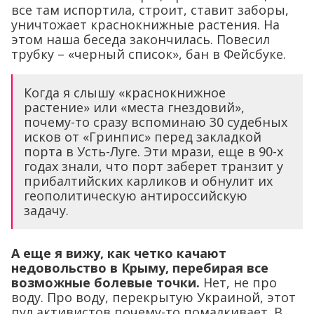
Когда я слышу «краснокнижное
растение» или «места гнездовий»,
почему-то сразу вспоминаю 30 судебных
исков от «Гринпис» перед закладкой
порта в Усть-Луге. Эти мрази, еще в 90-х
годах знали, что порт заберет транзит у
прибалтийских карликов и обнулит их
геополитическую антироссийскую
задачу.
А еще я вижу, как четко качают
недовольство в Крыму, перебирая все
возможные болевые точки.
Нет, не про
воду. Про воду, перекрытую Украиной, этот
пул активистов почему-то помалкивает. В
целом мне все понятно, «отработчики
хреновы»,- отрезал Стешин.
Его оценка возмутила оппозиционного