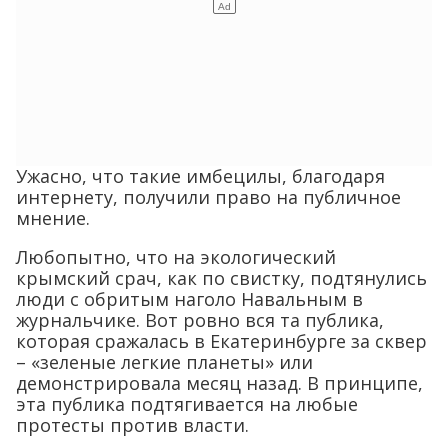
Ужасно, что такие имбецилы, благодаря
интернету, получили право на публичное
мнение.
Любопытно, что на экологический
крымский срач, как по свистку, подтянулись
люди с обритым наголо Навальным в
журнальчике. Вот ровно вся та публика,
которая сражалась в Екатеринбурге за сквер
– «зеленые легкие планеты» или
демонстрировала месяц назад. В принципе,
эта публика подтягивается на любые
протесты против власти.
Но тут, обострение как-то очень
удачно совпало с появлением
«Крымской платформы» и укро-
Стратегии по возвращению Крыма, в