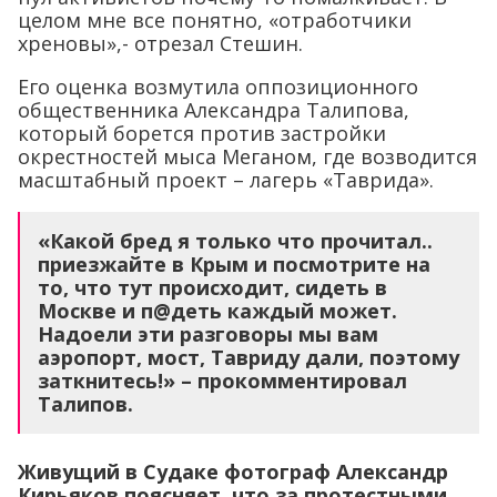
общественника Александра Талипова,
который борется против застройки
окрестностей мыса Меганом, где возводится
масштабный проект – лагерь «Таврида».
«Какой бред я только что прочитал..
приезжайте в Крым и посмотрите на
то, что тут происходит, сидеть в
Москве и п@деть каждый может.
Надоели эти разговоры мы вам
аэропорт, мост, Тавриду дали, поэтому
заткнитесь!» – прокомментировал
Талипов.
Живущий в Судаке фотограф Александр
Кирьяков поясняет, что за протестными
кампаниями, как правило, стоят теневые
интересанты.
«Весь срач за береговую полосу… Это не